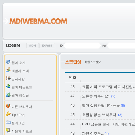
웹마 소개
개발자 소개
번호
공지사항
48
크롬 시작 프로그램 비교 사진입
웹마 다운로드
웹마 최신글
47
오류좀 봐주세요~
(2)
46
웹마 실행안됩니다 ㅠㅠ
(8)
다른 브라우저
45
호환성 없는 브라우저.
Tip / Faq
(3)
플러그인
44
CPU 점유율 문제.. 저만 이런가요
사용자 자료실
43
과연 이것은...
(4)