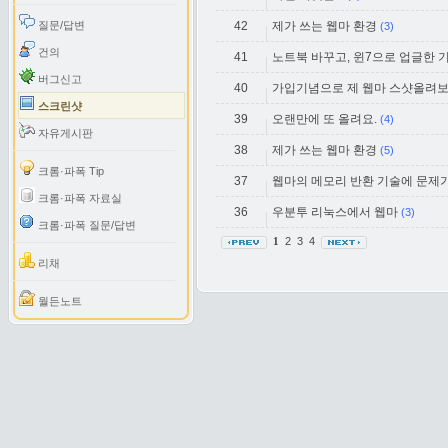
질문/답변
42
제가 쓰는 웹마 환경
(3)
건의
41
노트북 바꾸고, 윈7으로 업글한 
버그신고
40
가입기념으로 제 웹마 스샷올려보
스크린샷
39
오랜만에 또 올려요.
(4)
자유게시판
38
제가 쓰는 웹마 환경
(5)
크롬·파폭 Tip
37
웹마의 메모리 반환 기술에 문제가
크롬·파폭 자료실
36
우분투 리눅스에서 웹마
(3)
크롬·파폭 질문/답변
2
3
4
1
리채
월든노트