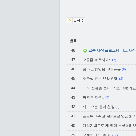
번호
48
크롬 시작 프로그램 비교 사
47
오류좀 봐주세요~
(2)
46
웹마 실행안됩니다 ㅠㅠ
(8)
45
호환성 없는 브라우저.
(3)
44
CPU 점유율 문제.. 저만 이런가요
43
과연 이것은...
(4)
42
제가 쓰는 웹마 환경
(3)
41
노트북 바꾸고, 윈7으로 업글한 
40
가입기념으로 제 웹마 스샷올려보
39
오랜만에 또 올려요.
(4)