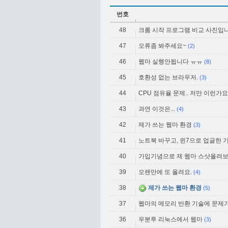
번호
48
크롬 시작 프로그램 비교 사진입
47
오류좀 봐주세요~
(2)
46
웹마 실행안됩니다 ㅠㅠ
(8)
45
호환성 없는 브라우저.
(3)
44
CPU 점유율 문제.. 저만 이런가요
43
과연 이것은...
(4)
42
제가 쓰는 웹마 환경
(3)
41
노트북 바꾸고, 윈7으로 업글한 
40
가입기념으로 제 웹마 스샷올려보
39
오랜만에 또 올려요.
(4)
38
제가 쓰는 웹마 환경
(5)
37
웹마의 메모리 반환 기술에 문제가
36
우분투 리눅스에서 웹마
(3)