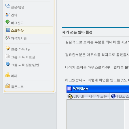
질문/답변
건의
버그신고
스크린샷
제가 쓰는 웹마 환경
자유게시판
실질적으로 보이는 부분을 최대화 할려고 
크롬·파폭 Tip
필요한부분은 마우스를 외곽으로 옴겼을시
크롬·파폭 자료실
크롬·파폭 질문/답변
나머지 조작은 마우스로 다하니 별다른 불
리채
하고있습니다. 이렇게 화면을 만드는것도 다
월든노트