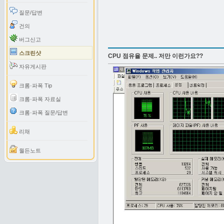
질문/답변
건의
버그신고
스크린샷
CPU 점유율 문제.. 저만 이런가요??
자유게시판
크롬·파폭 Tip
크롬·파폭 자료실
크롬·파폭 질문/답변
리채
월든노트