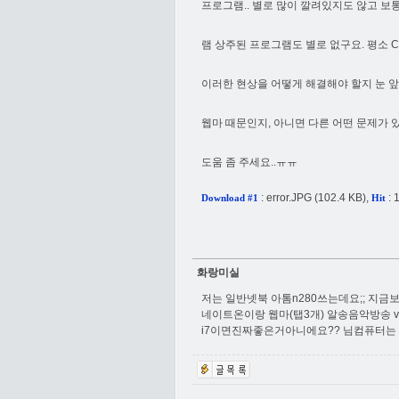
프로그램.. 별로 많이 깔려있지도 않고 
램 상주된 프로그램도 별로 없구요. 평소 C
이러한 현상을 어떻게 해결해야 할지 눈 
웹마 때문인지, 아니면 다른 어떤 문제가
도움 좀 주세요..ㅠㅠ
:
error.JPG
(102.4 KB),
: 
Download #1
Hit
화랑미실
저는 일반넷북 아톰n280쓰는데요;; 지금
네이트온이랑 웹마(탭3개) 알송음악방송 v3
i7이면진짜좋은거아니에요?? 님컴퓨터