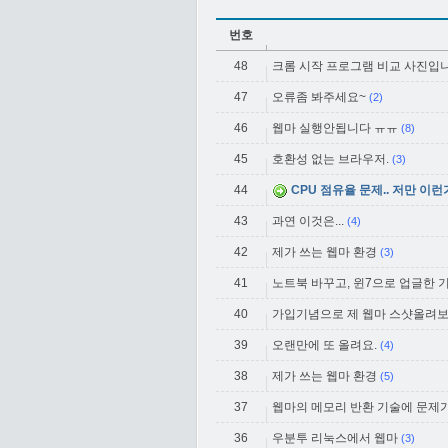
번호
48
크롬 시작 프로그램 비교 사진입
47
오류좀 봐주세요~
(2)
46
웹마 실행안됩니다 ㅠㅠ
(8)
45
호환성 없는 브라우저.
(3)
44
CPU 점유율 문제.. 저만 이런
43
과연 이것은...
(4)
42
제가 쓰는 웹마 환경
(3)
41
노트북 바꾸고, 윈7으로 업글한 
40
가입기념으로 제 웹마 스샷올려보
39
오랜만에 또 올려요.
(4)
38
제가 쓰는 웹마 환경
(5)
37
웹마의 메모리 반환 기술에 문제가
36
우분투 리눅스에서 웹마
(3)