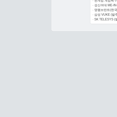
·
한게임 게임팩 
·
성신여대 ME-IN
·
영램브란트(한국
·
삼성 VUKE
(발주
·
SK TELESYS
(발