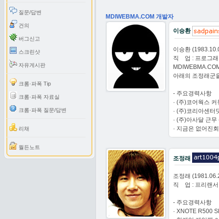
질문/답변
MDIWEBMA.COM 개발자
건의
이승환
버그신고
이승환 (1983.10.07
스크린샷
직 업 : 프로그
자유게시판
MDIWEBMA.C
아래의 조정래군을
크롬·파폭 Tip
- 주요경력사항
크롬·파폭 자료실
· (주)코어웍스 커뮤
크롬·파폭 질문/답변
· (주)코리아센터닷컴
· (주)아사달 근무 (
· 지금은 없어진회
리채
월든노트
조정래
조정래 (1981.06.
직 업 : 프리랜
- 주요경력사항
·
XNOTE R500