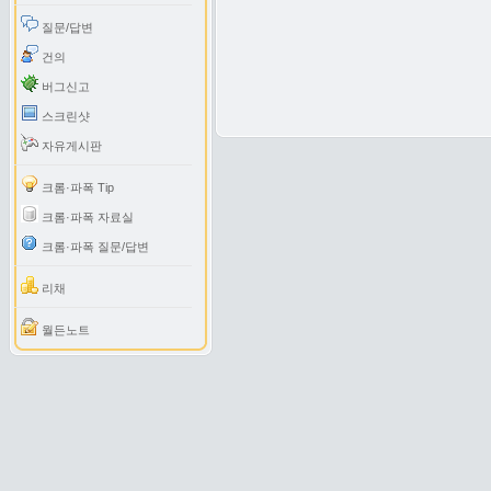
질문/답변
건의
버그신고
스크린샷
자유게시판
크롬·파폭 Tip
크롬·파폭 자료실
크롬·파폭 질문/답변
리채
월든노트