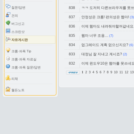
질문/답변
838
ㅋㅋ 도저히 다른브라우져를 못쓰
건의
837
안정성은 크롬! 편의성은 웹마!
(3)
버그신고
836
이제 웹마도 내려줘야할꺼같네요
스크린샷
835
웹마 너무 조용....
(7)
자유게시판
834
업그레이드 계획 없으신지요?
(6)
크롬·파폭 Tip
833
대정님 잘 지내고 계시죠?
(2)
크롬·파폭 자료실
832
이제 윈도우10은 웹마를 못쓰네
크롬·파폭 질문/답변
2
3
4
5
6
7
8
9
10
11
12
1
1
리채
월든노트