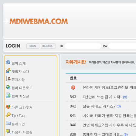
웹마 소개
개발자 소개
번호
공지사항
온라인 개인정보(로그인정보, 메모)
웹마 다운로드
웹마 최신글
843
4년만에 쓰는 글이 고작..
(9)
842
잘들 지내고 계시죠?
(3)
다른 브라우저
841
네이버 카페가 웹마 지원 안되는
Tip / Faq
플러그인
840
안녕 하세요? 웹마가 우주 까지 입니
사용자 자료실
839
홈페이지는 그대로네요...
(6)