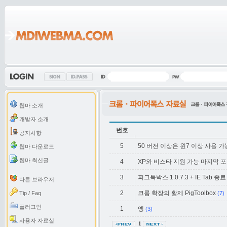
웹마 소개
개발자 소개
번호
공지사항
5
50 버전 이상은 윈7 이상 사용 
웹마 다운로드
웹마 최신글
4
XP와 비스타 지원 가능 마지막 
3
피그툭박스 1.0.7.3 + IE Tab 종료
다른 브라우저
2
크롬 확장의 황제 PigToolbox
Tip / Faq
(7)
플러그인
1
엥
(3)
사용자 자료실
1