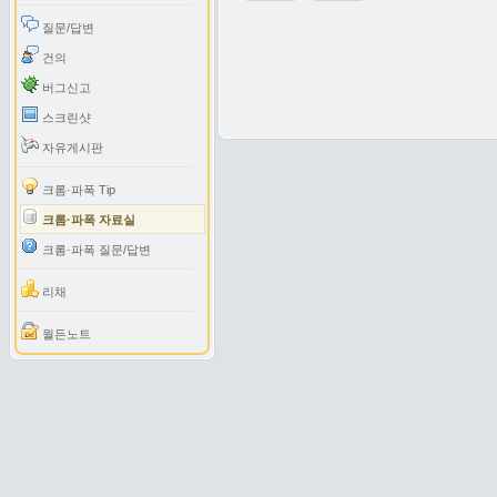
질문/답변
건의
버그신고
스크린샷
자유게시판
크롬·파폭 Tip
크롬·파폭 자료실
크롬·파폭 질문/답변
리채
월든노트