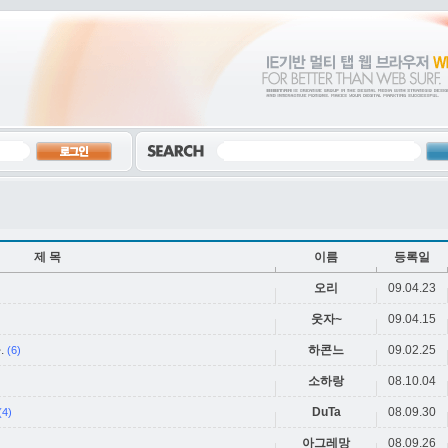
제 목
이름
등록일
오리
09.04.23
웃자~
09.04.15
.
하콘느
09.02.25
(6)
소하랑
08.10.04
DuTa
08.09.30
(4)
아그레망
08.09.26