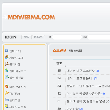
웹마 소개
개발자 소개
번호
공지사항
35
네이버 야구 스크린샷
(2)
웹마 다운로드
웹마 최신글
34
네이버 로그인 문제..
(3)
33
깔끔하고 단조롭게 쓰고 있습니다
다른 브라우저
32
미니놋북 타뷸렛 사용자용
Tip / Faq
(4)
플러그인
31
툴바에 폴더 및 실행파일 넣은 샷
사용자 자료실
30
마이바탕
(2)