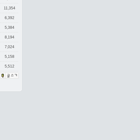
11,354
6,392
5,384
8,194
7,024
5,158
5,512