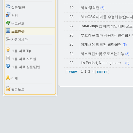
질문/답변
29
제 바탕화면
(6)
건의
28
MacOSX 테마를 수정해 봤습니다
버그신고
27
iArt4Gunja 참 매력적인 테마군요
스크린샷
26
부끄러운 웹마 사용자 ( 반성합시다)
자유게시판
25
이제서야 정착된 웹마화면
(5)
크롬·파폭 Tip
24
제스크린샷및 주로쓰는기능
(3)
크롬·파폭 자료실
23
It's Perfect, Nothing more ...
(6)
크롬·파폭 질문/답변
1
3
4
2
리채
월든노트