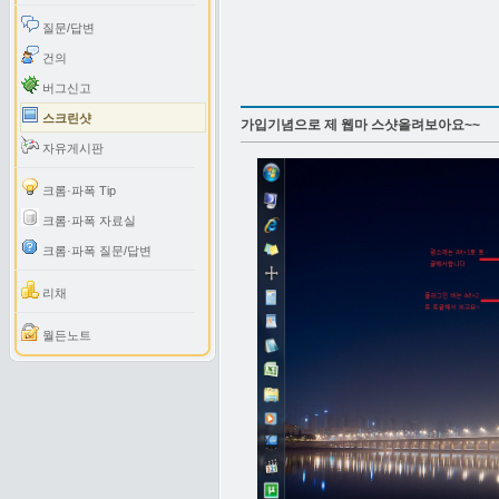
질문/답변
건의
버그신고
스크린샷
가입기념으로 제 웹마 스샷올려보아요~~
자유게시판
크롬·파폭 Tip
크롬·파폭 자료실
크롬·파폭 질문/답변
리채
월든노트