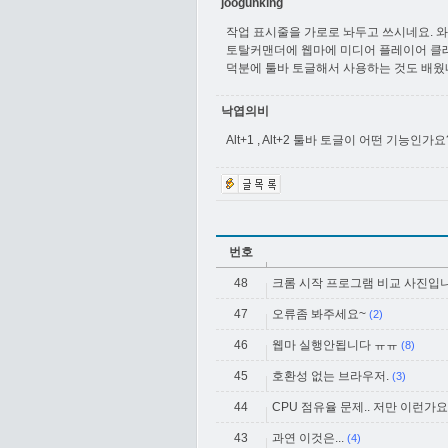
joogunking
작업 표시줄을 가로로 놔두고 쓰시네요. 와
토탈커맨더에 웹마에 미디어 플레이어 클래
덕분에 툴바 토글해서 사용하는 것도 배웠네요
낙엽의비
Alt+1 , Alt+2 툴바 토글이 어떤 기능인가요
번호
48
크롬 시작 프로그램 비교 사진입
47
오류좀 봐주세요~
(2)
46
웹마 실행안됩니다 ㅠㅠ
(8)
45
호환성 없는 브라우저.
(3)
44
CPU 점유율 문제.. 저만 이런가요
43
과연 이것은...
(4)