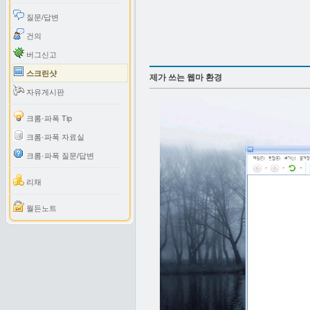
질문/답변
건의
버그신고
스크린샷
제가 쓰는 웹마 환경
자유게시판
크롬·파폭 Tip
크롬·파폭 자료실
크롬·파폭 질문/답변
리채
월든노트