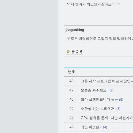
역시 웹마가 최고인거같아요 ^__^
joogunking
윈도우 바탕화면도 그렇고 정말 깔끔하게 사
번호
48
크롬 시작 프로그램 비교 사진입
47
오류좀 봐주세요~
(2)
46
웹마 실행안됩니다 ㅠㅠ
(8)
45
호환성 없는 브라우저.
(3)
44
CPU 점유율 문제.. 저만 이런가요
43
과연 이것은...
(4)