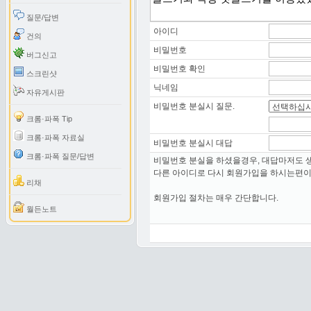
질문/답변
아이디
건의
비밀번호
버그신고
비밀번호 확인
스크린샷
닉네임
자유게시판
비밀번호 분실시 질문.
크롬·파폭 Tip
크롬·파폭 자료실
비밀번호 분실시 대답
크롬·파폭 질문/답변
비밀번호 분실을 하셨을경우, 대답마저도 
다른 아이디로 다시 회원가입을 하시는편이
리채
회원가입 절차는 매우 간단합니다.
월든노트