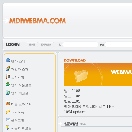
웹마 소개
개발자 소개
공지사항
웹마 다운로드
빌드 1108
웹마 최신글
빌드 1106
빌드 1105
다른 브라우저
웹마 업데이트입니다. 빌드 1102
1094 update~
Tip / Faq
플러그인
사용자 자료실