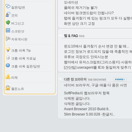
도네이션
질문/답변
플레쉬 제거기능 불가
네이버 링크앤드랍이 안됩니다?
건의
텝에 즐겨찾기 에 있는 링크가 모두 다 실행
버그신고
화면 상단 크기 고정
스크린샷
자유게시판
윈도10에서 즐겨찾기 순서 변경 안 될 때...
크롬·파폭 Tip
로그인 정보가 로드되지 않을 때 즉흥적인 
유튜브 극장모드 안되시는분
크롬·파폭 자료실
웹마에서 유저스크립트(그리스몽키) 사용하
크롬·파폭 질문/답변
[간단팁] useragent를 IE와 동일하게 맞추기
리채
네이버 브라우저, 구글·애플 다 품은 사연
월든노트
SoftPedia의 웹브라우저 항목
삭제된 글입니다.
삭제된 글입니다.
Avant Browser 2010 Build 8..
Slim Browser 5.00.028 -한글지..