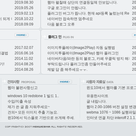
2019.08.30
웹마 펼칠때 상단의 연결등일체 안보입니다.
20
2019.05.26
구글 로그인이 안됩니다.
20
2019.02.13
플러그인 버그가 뜹니다. 현재 api등록 눌렀는데 Regserve
20
이 되게 하는
2018.10.22
네이버만 접속하면 멈추네요
20
2018.09.09
다음 블로그 오류
20
2017.02.07
이미지투플레이(Image2Play) 자동 실행법
20
해결법
2016.06.16
이미지투플레이(Image2Play) 웹마 플러그인
20
2014.11.02
네이버/다음/파란 등의 블로그, 카페 우클릭 방지 해제 
20
기!
2014.08.26
부탁드립니다 플러그인좀 만들어주세요
20
2014.08.26
제발 답 좀 해주세요ㅜㅜ.
20
웹마 불편사항신고
윈도10에서 웹마를 기본 프로
windows 10 redstone 1 빌드 1..
유용한사이트
수입/지출 속성
글 내립니다.
제가 쓴 글 좀 지워주세요~
웹마 2.00-1086 버전 설정 변
건의> 모든 이미지 추출 기능요.
webma 1076 ~ 1086 실행파
윈10에서 익스플로 기반으로 쓰게해 주세요..
인터넷 연결 차단 interoff 2.1.1.