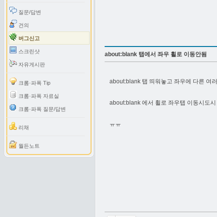
질문/답변
건의
버그신고
스크린샷
about:blank 탭에서 좌우 휠로 이동안됨
자유게시판
about:blank 탭 띄워놓고 좌우에 다른 
크롬·파폭 Tip
크롬·파폭 자료실
about:blank 에서 휠로 좌우탭 이동시
크롬·파폭 질문/답변
ㅠㅠ
리채
월든노트