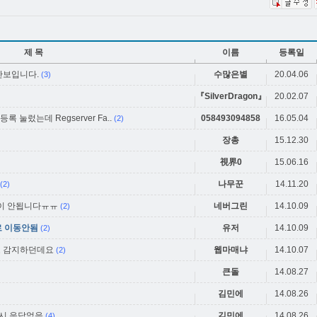
제 목
이름
등록일
안보입니다.
수많은별
20.04.06
(3)
『SilverDragon』
20.02.07
 눌렀는데 Regserver Fa..
058493094858
16.05.04
(2)
장총
15.12.30
視界0
15.06.16
나무꾼
14.11.20
(2)
행이 안됩니다ㅠㅠ
네버그린
14.10.09
(2)
휠로 이동안됨
유저
14.10.09
(2)
로 감지하던데요
웹마매냐
14.10.07
(2)
큰돌
14.08.27
김민에
14.08.26
동시 응답없음
김민에
14.08.26
(4)