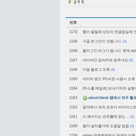
번호
1170
웹마 펼칠때 상단의 연결등일체 
1169
구글 로그인이 안됩니다.
(2)
1168
플러그인 버그가 뜹니다. 현재 api등록
1167
네이버만 접속하면 멈추네요
(6)
1166
다음 블로그 오류
(5)
1165
네이버 밴드 PC버젼 사용시 오류
1164
[주소를 메일로] 보내기하면 실
1163
about:blank 탭에서 좌우 
1162
알약에서 계속 트로이 바이러스
1161
이 페이지는 컨트롤에 없는 ...
(3)
1160
웹마 설치폴더에 도움말 없음
(2)
1159
vimeo 전체화면에서 재생바 이