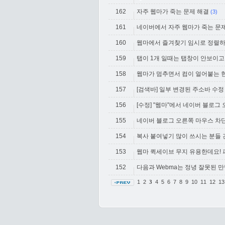
162
자주 웹마가 죽는 문제 해결
(3)
161
네이버에서 자주 웹마가 죽는 문
160
웹마에서 즐겨찾기 임시로 정렬
159
탭이 1개 일때는 탭창이 안보이고, 
158
웹마가 멈추면서 컴이 얼어붙는 
157
[검색바] 일부 변경된 주소바 수정
156
[수정] "웹마"에서 네이버 블로그
155
네이버 블로그 오른쪽 마우스 차단
154
복사 붙여넣기 많이 쓰시는 분들
153
웹마 퀵세이브 무지 유용한데요!
152
다음과 Webma는 정녕 잘못된 만
1
2
4
5
6
7
8
9
10
11
12
1
3