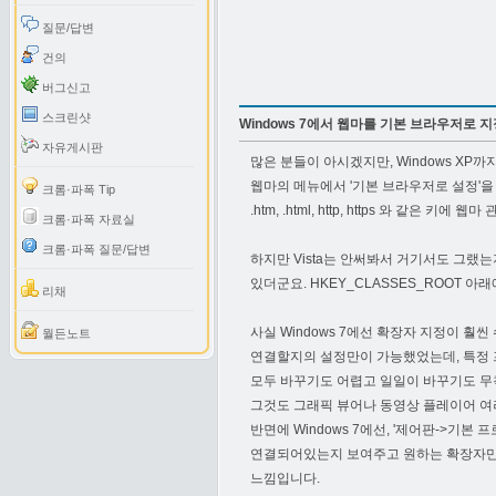
질문/답변
건의
버그신고
스크린샷
Windows 7에서 웹마를 기본 브라우저로 
자유게시판
많은 분들이 아시겠지만, Windows XP
웹마의 메뉴에서 '기본 브라우저로 설정'을 누
크롬·파폭 Tip
.htm, .html, http, https 와 
크롬·파폭 자료실
크롬·파폭 질문/답변
하지만 Vista는 안써봐서 거기서도 그랬는
있더군요. HKEY_CLASSES_ROOT 
리채
사실 Windows 7에선 확장자 지정이 
월든노트
연결할지의 설정만이 가능했었는데, 특정
모두 바꾸기도 어렵고 일일이 바꾸기도 무
그것도 그래픽 뷰어나 동영상 플레이어 여
반면에 Windows 7에선, '제어판->
연결되어있는지 보여주고 원하는 확장자만 
느낌입니다.