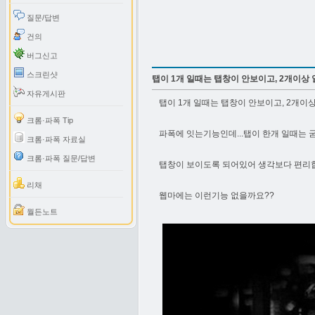
질문/답변
건의
버그신고
스크린샷
탭이 1개 일때는 탭창이 안보이고, 2개이상 일
자유게시판
탭이 1개 일때는 탭창이 안보이고, 2개이
크롬·파폭 Tip
파폭에 잇는기능인데...탭이 한개 일때는
크롬·파폭 자료실
크롬·파폭 질문/답변
탭창이 보이도록 되어있어 생각보다 편리
리채
웹마에는 이런기능 없을까요??
월든노트