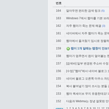
번호
164
알아두면 편리한 검색 링크
(5)
163
Windows 7에서 웹마를 기본 
162
자주 웹마가 죽는 문제 해결
(3)
161
네이버에서 자주 웹마가 죽는 문
160
웹마에서 즐겨찾기 임시로 정렬
159
탭이 1개 일때는 탭창이 안보이고
158
웹마가 멈추면서 컴이 얼어붙는 
157
[검색바] 일부 변경된 주소바 수정
156
[수정] "웹마"에서 네이버 블로그
155
네이버 블로그 오른쪽 마우스 차단
154
복사 붙여넣기 많이 쓰시는 분들
153
웹마 퀵세이브 무지 유용한데요!
152
다음과 Webma는 정녕 잘못된 만
1
2
4
5
6
7
8
9
10
11
12
1
3