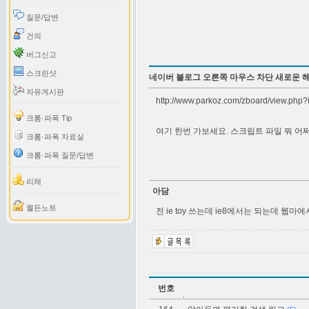
질문/답변
건의
버그신고
스크린샷
네이버 블로그 오른쪽 마우스 차단 새로운 
자유게시판
http://www.parkoz.com/zboard/view.ph
크롬·파폭 Tip
여기 한번 가보세요. 스크립트 파일 뭐 어
크롬·파폭 자료실
크롬·파폭 질문/답변
리채
아담
월든노트
전 ie toy 쓰는데 ie8에서는 되는데 웹마에
번호