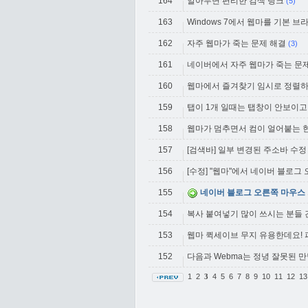
164
알아두면 편리한 검색 링크
(5)
163
Windows 7에서 웹마를 기본 
162
자주 웹마가 죽는 문제 해결
(3)
161
네이버에서 자주 웹마가 죽는 문
160
웹마에서 즐겨찾기 임시로 정렬
159
탭이 1개 일때는 탭창이 안보이고, 
158
웹마가 멈추면서 컴이 얼어붙는 
157
[검색바] 일부 변경된 주소바 수정
156
[수정] "웹마"에서 네이버 블로그
155
네이버 블로그 오른쪽 마우스 
154
복사 붙여넣기 많이 쓰시는 분들
153
웹마 퀵세이브 무지 유용한데요!
152
다음과 Webma는 정녕 잘못된 만
1
2
4
5
6
7
8
9
10
11
12
1
3