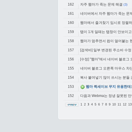
162
자주 웹마가 죽는 문제 해결
(3)
161
네이버에서 자주 웹마가 죽는 문
160
웹마에서 즐겨찾기 임시로 정렬
159
탭이 1개 일때는 탭창이 안보이고, 
158
웹마가 멈추면서 컴이 얼어붙는 
157
[검색바] 일부 변경된 주소바 수정
156
[수정] "웹마"에서 네이버 블로그
155
네이버 블로그 오른쪽 마우스 차단
154
복사 붙여넣기 많이 쓰시는 분들
153
웹마 퀵세이브 무지 유용한데
152
다음과 Webma는 정녕 잘못된 만
1
2
4
5
6
7
8
9
10
11
12
1
3