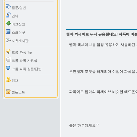
질문/답변
건의
버그신고
스크린샷
웹마 퀵세이브 무지 유용한데요! 파폭에 비
자유게시판
웹마 퀵세이브를 엄청 유용하게 사용하던 
크롬·파폭 Tip
크롬·파폭 자료실
크롬·파폭 질문/답변
우연찮게 포맷을 하게되어 이참에 파폭을
리채
파폭에도 웹마의 퀵세이브 비슷한 애드온
월든노트
좋은 하루되세요^^