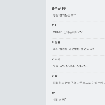
춤추는나무
정말 잘되는군요^^
111
ctrl+o가 안돼는데요???
이응렬
혹시 멜론을 다운받는 법 없나요!!
기러기
우와, 감사합니다. 멋지군요.
아즘
정회원도 안되구요 다운로드도 안되는데 
짱
대정님 짱^^