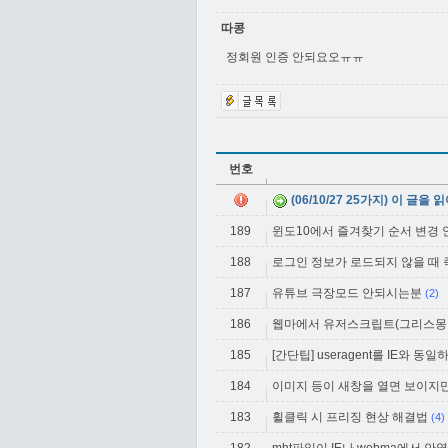
따콩
정회원 인증 안되요오ㅠㅠ
번호
(06/10/27 25가지) 이 글을
189
윈도10에서 즐겨찾기 순서 변경 안 
188
로그인 정보가 로드되지 않을 때
187
유튜브 극장모드 안되시는분
(2)
186
웹마에서 유저스크립트(그리스몽키
185
[간단팁] useragent를 IE와 동
184
이미지 등이 새창을 열면 보이지만
183
휠클릭 시 프리징 현상 해결법
(4)