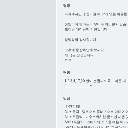
딩딩
자유게시판에 웹마일 수 밖에 없는 이유를 
정말이지 웹마는 너무너무 막강한거 같습
또한번 대정님께 감탄합니다.
정말정말 감사합니다.
오후에 통장확인해 보세요.
제 작은 정성입니다.
ㅋㅋ
딩딩
1,2,3,4,17,20 번이 눈물나도록 고마운 
^____________^
딩딩
[간단정리]
Alt + 클릭 - 링크소스,플래쉬소스,미디어
Alt + 우클릭 - 마우스위치한 문서만 새탭
Shift+우클릭 - 이미지의 소스를 빠른 
Shift+모든제한풀기 - 새로고침 하지 않음