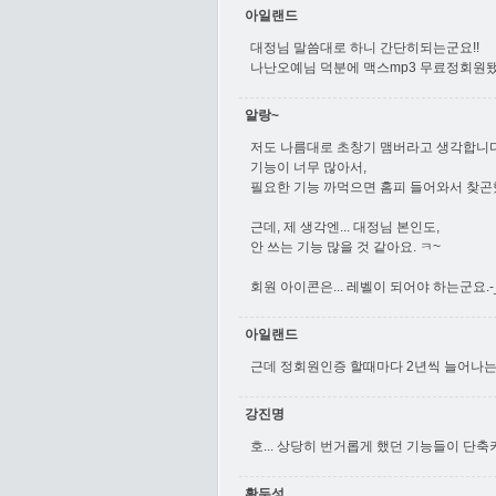
아일랜드
대정님 말씀대로 하니 간단히되는군요!!
나난오예님 덕분에 맥스mp3 무료정회원됐
알랑~
저도 나름대로 초창기 맴버라고 생각합니
기능이 너무 많아서,
필요한 기능 까먹으면 홈피 들어와서 찾곤했
근데, 제 생각엔... 대정님 본인도,
안 쓰는 기능 많을 것 같아요. ㅋ~
회원 아이콘은... 레벨이 되어야 하는군요.-_
아일랜드
근데 정회원인증 할때마다 2년씩 늘어나는
강진명
호... 상당히 번거롭게 했던 기능들이 단축키가
황두성