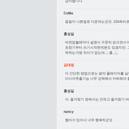
감사합니다
CoMa
음질이 나쁜걸로 다운되는군요..32k짜리
홍성길
버젼업될때마다 설명서 꾸준히 읽으면서 테스
초창기부터 쓰기시작한덕분도 있겠지만. 그런
릭하는거랑 차이가 없는데..;; 흠..;;;;
김대정
더 간단한 방법으로는 음악 플레이어를 실행
미디어추출기능 너무 강력해서 어찌해야 할지.
홍성길
아. 즐겨찾기 창에서는 안되고 즐겨찾기 바에
nancy
웹마가 있어서 너무 행복하군요