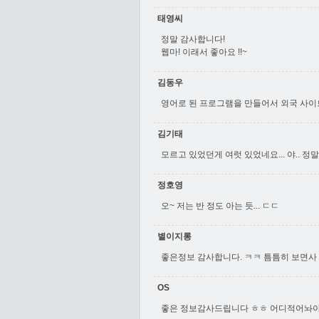
태영씨
정말 감사합니다!
웹마! 이래서 좋아요 !!~
김동우
영어로 된 프로그램을 만들어서 외국 사이트
김기태
모르고 있었던게 여럿 있었네요... 야.. 정
정호영
오~ 저는 반 정도 아는 듯... ㄷㄷ
별이지롱
좋은정보 감사합니다. ㅋㅋ 틈틈히 보면사
OS
좋은 정보감사드립니다 ㅎㅎ 어디적어놔야