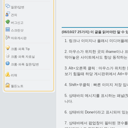
질문/답변
건의
버그신고
스크린샷
(06/10/27 25가지) 이 글을 읽어야만 알 수
자유게시판
1. 링크나 이미지나 플래시 미디어플레이
크롬·파폭 Tip
2. 마우스가 위치한 곳의 iframe이나 
크롬·파폭 자료실
막아놓은 사이트에서도 항상 동작하는
크롬·파폭 질문/답변
3. Alt+오른쪽 클릭 : 마우스가 위
보기 힘들때 하당 게시판위에서 Atl
리채
4. Shift+우클릭 : 빠른 이미지 
월든노트
5. 상태바의 메시지를 표시하는 패널
니다.
6. 상태바의 Done이라고 표시되어 있
7. 상태바에서 팝업창이 필터된 갯수를