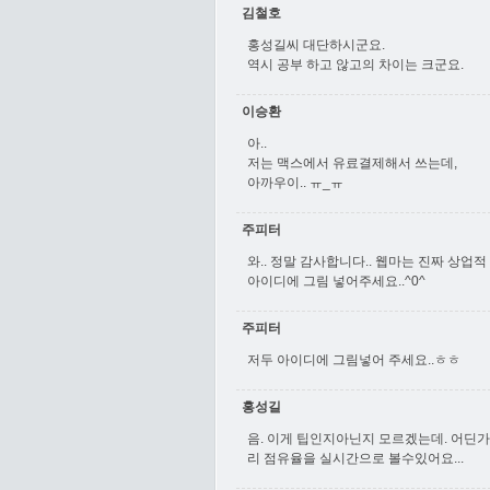
김철호
홍성길씨 대단하시군요.
역시 공부 하고 않고의 차이는 크군요.
이승환
아..
저는 맥스에서 유료결제해서 쓰는데,
아까우이.. ㅠ_ㅠ
주피터
와.. 정말 감사합니다.. 웹마는 진짜 상업
아이디에 그림 넣어주세요..^0^
주피터
저두 아이디에 그림넣어 주세요..ㅎㅎ
홍성길
음. 이게 팁인지아닌지 모르겠는데. 어딘
리 점유율을 실시간으로 볼수있어요...