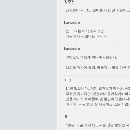
김주건
감사합니다. 그간 웹마를 제법 잘 사용하고
hanpedro
음..... 나는 아직 초짜구먼.
기능이 너무 많다는 ㅎㅎㅎ
hanpedro
이영도님의 팁에 하나추가될런지,
임의의 위치에 클릭, 몇글자나 몇줄 다른 위치
키그
14번 말입니다...이게 즐겨찾기 메뉴와 똑
릭하면 됩니다만, 연결바나 즐겨찾기바의 
만들어서 하기 때문에 별 불편이 없을테지만
비극이...ㅠㅠ 항상 잘 사용하고 있는 사람으
록
6번은 이 글 보지 않고서는 정말 몰랐던 