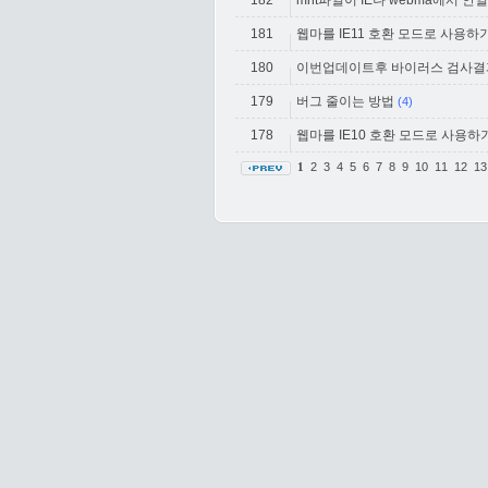
182
mht파일이 IE나 webma에서 안
181
웹마를 IE11 호환 모드로 사용하
180
이번업데이트후 바이러스 검사결
179
버그 줄이는 방법
(4)
178
웹마를 IE10 호환 모드로 사용하
2
3
4
5
6
7
8
9
10
11
12
1
1