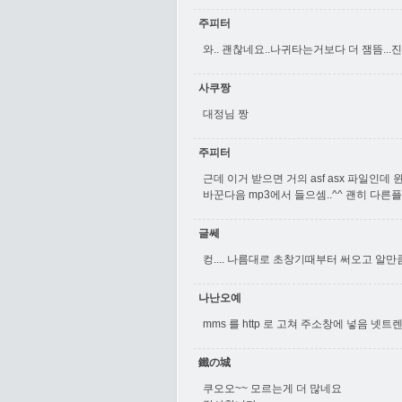
주피터
와.. 괜찮네요..나귀타는거보다 더 잼뜸...
사쿠짱
대정님 짱
주피터
근데 이거 받으면 거의 asf asx 파일인
바꾼다음 mp3에서 들으셈..^^ 괜히 다
글쎄
컹.... 나름대로 초창기때부터 써오고 알만큼
나난오예
mms 를 http 로 고쳐 주소창에 넣음 넷
鐵の城
쿠오오~~ 모르는게 더 많네요