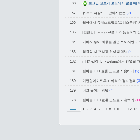
188
로그인 정보가 로드되지 않을 때 
187
유튜브 극장모드 안되시는분
(2)
186
웹마에서 유저스크립트(그리스몽키) 
185
[간단팁] useragent를 IE와 동일하게
184
이미지 등이 새창을 열면 보이지만 뒤로
183
휠클릭 시 프리징 현상 해결법
(4)
182
mht파일이 IE나 webma에서 안열릴 
181
웹마를 IE11 호환 모드로 사용하기
(5)
180
이번업데이트후 바이러스 검사결과
(3
179
버그 줄이는 방법
(4)
178
웹마를 IE10 호환 모드로 사용하기
(11
2
3
4
5
6
7
8
9
10
11
12
13
1