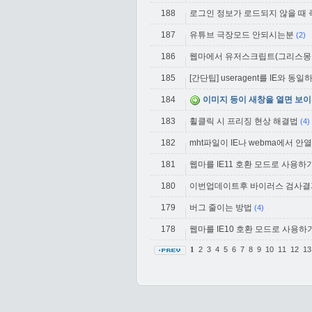
188
로그인 정보가 로드되지 않을 때
187
유튜브 극장모드 안되시는분
(2)
186
웹마에서 유저스크립트(그리스몽키
185
[간단팁] useragent를 IE와 동
184
이미지 등이 새창을 열면 보이
183
휠클릭 시 프리징 현상 해결법
(4)
182
mht파일이 IE나 webma에서 안
181
웹마를 IE11 호환 모드로 사용하
180
이번업데이트후 바이러스 검사결
179
버그 줄이는 방법
(4)
178
웹마를 IE10 호환 모드로 사용하
2
3
4
5
6
7
8
9
10
11
12
1
1