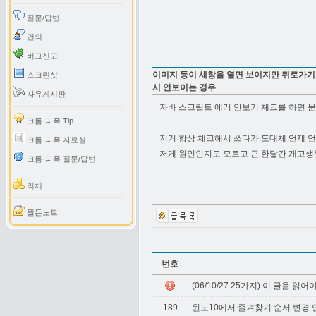
질문/답변
건의
버그신고
이미지 등이 새창을 열면 보이지만 뒤로가기
스크린샷
시 안보이는 경우
자유게시판
자바 스크립트 에러 안보기 체크를 하면 
크롬·파폭 Tip
저거 항상 체크해서 쓰다가 도대체 언제
크롬·파폭 자료실
저게 원인인지도 모르고 근 한달간 개고
크롬·파폭 질문/답변
리채
월든노트
번호
(06/10/27 25가지) 이 글을 읽
189
윈도10에서 즐겨찾기 순서 변경 안 