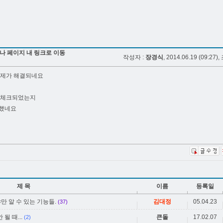
나 페이지 내 링크로 이동
작성자 :
장경식
, 2014.06.19 (09:27),
문제가 해결되네요
 언체크되었는지
생했네요
제 목
이름
등록일
어야만 알 수 있는 기능들.
김대정
05.04.23
(37)
될 때...
큰돌
17.02.07
(2)