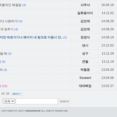
 즉흥적인 해결법
샤쿠샤
16.06.16
(3)
일회용아이
14.11.02
) 사용하기!
김민에
14.08.26
(4)
일하게 맞추기
김민에
14.08.26
(4)
지만 뒤로가기나 페이지 내 링크로 이동시 안..
장경식
14.06.19
(2)
넨시
13.12.02
열릴 때
성구
13.11.29
(3)
기
큰돌
13.11.19
(5)
과
박철웅
13.04.20
(3)
Ssunart
13.04.06
기
대따삐짐
13.02.27
(11)
3
14
15