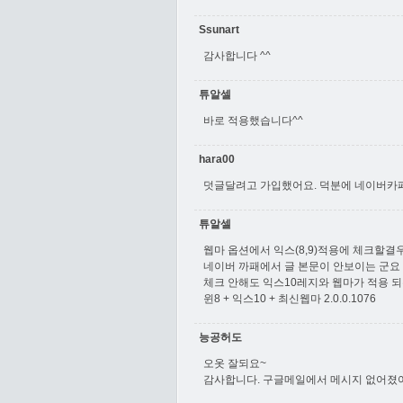
Ssunart
감사합니다 ^^
튜알셀
바로 적용했습니다^^
hara00
덧글달려고 가입했어요. 덕분에 네이버카페같
튜알셀
웹마 옵션에서 익스(8,9)적용에 체크할결
네이버 까패에서 글 본문이 안보이는 군요
체크 안해도 익스10레지와 웹마가 적용 
윈8 + 익스10 + 최신웹마 2.0.0.1076
능공허도
오옷 잘되요~
감사합니다. 구글메일에서 메시지 없어졌어