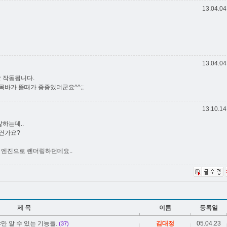
13.04.04
13.04.04
 잘 작동됩니다.
목바가 뜰때가 종종있더군요^^;;
13.10.14
않하는데..
건가요?
 엔진으로 렌더링하던데요..
제 목
이름
등록일
어야만 알 수 있는 기능들.
김대정
05.04.23
(37)