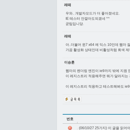
레떼
우와.. 개발자모드가 더 좋아졌네요.
IE 테스터 안깔아도되겠네 ^^
굳팁입니당.
레떼
아..더불어 윈7 x64 에 익스 10인데 웹마
가끔 활성화 상태인데 비활성처럼 회색 제
이승훈
웹마의 렌더링 엔진이 ie9까지 밖에 지원 
이 레지스트리 적용해주면 뭐가 달라지는 
이 레지스트리 적용하고 테스트해봐도 ie9
번호
(06/10/27 25가지) 이 글을 읽