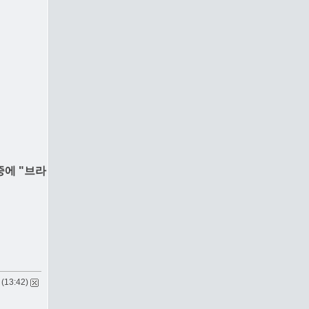
중에 "브라
 (13:42)