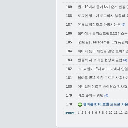
189
윈도10에서 즐겨찾기 순서 변경 안 
188
로그인 정보가 로드되지 않을 때
187
유튜브 극장모드 안되시는분
(2)
186
웹마에서 유저스크립트(그리스몽키
185
[간단팁] useragent를 IE와 동
184
이미지 등이 새창을 열면 보이지만
183
휠클릭 시 프리징 현상 해결법
(4)
182
mht파일이 IE나 webma에서 안
181
웹마를 IE11 호환 모드로 사용하
180
이번업데이트후 바이러스 검사결
179
버그 줄이는 방법
(4)
178
웹마를 IE10 호환 모드로 사
2
3
4
5
6
7
8
9
10
11
12
1
1