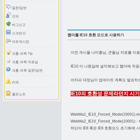
질문/답변
건의
버그신고
스크린샷
웹마를 IE10 호환 모드로 사용하기
자유게시판
이전 게시물 냐어흥님, 큰돌님 자료를 이용했
크롬·파폭 Tip
크롬·파폭 자료실
IE10 이 나왔길래 설치해보고 웹마에 적
크롬·파폭 질문/답변
어차피 대정님이 업데이트 계획도 발표하셨
리채
IE10의 호환성 문제라던지 시
월든노트
WebMa2_IE10_Forced_Mode(100
WebMa2_IE10_Forced_Mode(1000
하단의 IE8 혹은 IE9 호환모드 초기화에 