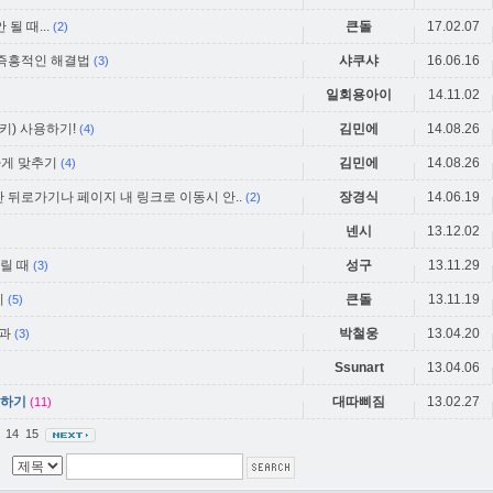
될 때...
큰돌
17.02.07
(2)
 즉흥적인 해결법
샤쿠샤
16.06.16
(3)
일회용아이
14.11.02
) 사용하기!
김민에
14.08.26
(4)
일하게 맞추기
김민에
14.08.26
(4)
 뒤로가기나 페이지 내 링크로 이동시 안..
장경식
14.06.19
(2)
넨시
13.12.02
열릴 때
성구
13.11.29
(3)
기
큰돌
13.11.19
(5)
과
박철웅
13.04.20
(3)
Ssunart
13.04.06
용하기
대따삐짐
13.02.27
(11)
3
14
15