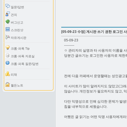
질문/답변
건의
버그신고
스크린샷
[05-09-23 수정] 게시판 쓰기 권한 로그인
자유게시판
05-09-23
---------
크롬·파폭 Tip
ㅇ 관리자의 실명과 타 사용자의 이름을 
당분간 글쓰기는 로그인한 사용자로 제한
크롬·파폭 자료실
크롬·파폭 질문/답변
리채
전에 다음 까페에서 운영할때는 성인광고물
월든노트
이 사이트가 많이 알려지지도 않았고(그래
않습니다. 개인정보가 필요하지도 않고, 
다만 익명성으로 인해 심각한 문제가 발생
침을 내부적으로 세웠습니다.
어쨌든 글 읽기는 어떤 익명 사용자에게라