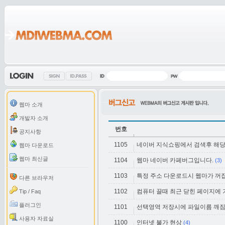
웹마 소개
개발자 소개
번호
공지사항
1105
네이버 지식쇼핑에서 검색후 해
웹마 다운로드
웹마 최신글
1104
웹마 네이버 카페버그입니다.
(3)
1103
특정 주소 다운로드시 웹마가 꺼
다른 브라우저
1102
컴퓨터 끌때 최근 닫힌 페이지에
Tip / Faq
플러그인
1101
선택영역 저장시에 파일이름 깨
사용자 자료실
1100
인터넷 불가 현상
(4)