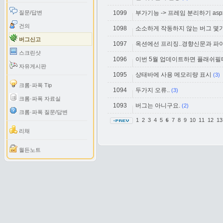
질문/답변
1099
부가기능 -> 프레임 분리하기 as
건의
1098
소소하게 작동하지 않는 버그 몇
버그신고
1097
옥션에선 프리징..경향신문과 파
스크린샷
1096
이번 5월 업데이트하면 플래쉬필
자유게시판
1095
상태바에 사용 메모리량 표시
(3)
크롬·파폭 Tip
1094
두가지 오류..
(3)
크롬·파폭 자료실
1093
버그는 아니구요.
(2)
크롬·파폭 질문/답변
1
2
3
4
5
7
8
9
10
11
12
1
6
리채
월든노트