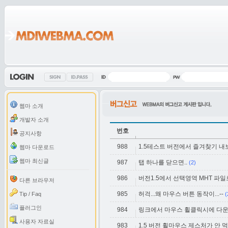
웹마 소개
개발자 소개
번호
공지사항
988
1.5테스트 버전에서 즐겨찾기 내
웹마 다운로드
웹마 최신글
987
탭 하나를 닫으면..
(2)
986
버전1.5에서 선택영역 MHT 파일
다른 브라우저
985
허걱...왜 마우스 버튼 동작이...--
Tip / Faq
(
플러그인
984
링크에서 마우스 휠클릭시에 다운.
사용자 자료실
983
1.5 버전 휠마우스 제스처가 안 