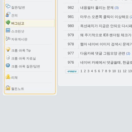
질문/답변
982
내용필터 풀리는 문제
(3)
건의
981
마우스 오른쪽 클릭이 이상해요
(
버그신고
980
옥션패치가 지금은 안되요 다시
스크린샷
979
왜 주기적으로 IE8 렌더링 체크
자유게시판
978
웹마 네이버 이미지 검색시 문제가
크롬·파폭 Tip
977
다음카페 댓글 그림모양 관련
(2)
크롬·파폭 자료실
976
네이버 카페에서 댓글쓸때, 한글
크롬·파폭 질문/답변
1
2
3
4
5
6
7
8
9
10
11
12
1
리채
월든노트