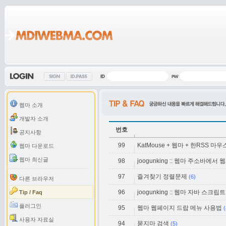
웹마 소개
개발자 소개
번호
공지사항
99
KatMouse + 웹마 + 한RSS
웹마 다운로드
웹마 최신글
98
joogunking :: 웹마 주소바에
97
즐겨찾기 정렬문제
(6)
다른 브라우저
96
joogunking :: 웹마 자바 스크
Tip / Faq
플러그인
95
웹마 웹페이지 드랍 메뉴 사용법
(
사용자 자료실
94
묻지마 검색
(5)