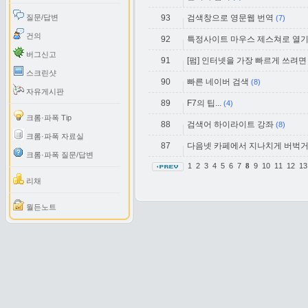
질문/답변
93
검색창으로 영문웹 번역
(7)
건의
92
특정사이트 마우스 제스쳐로 열
버그신고
91
[펌] 인터넷을 가장 빠르게 쓰려면
스크린샷
90
빠른 네이버 검색
(8)
자유게시판
89
F7의 팁...
(4)
크롬·파폭 Tip
88
검색어 하이라이트 강좌
(8)
크롬·파폭 자료실
87
다음넷 카페에서 지나치게 버벅거
크롬·파폭 질문/답변
1
2
3
4
5
6
7
9
10
11
12
1
8
리채
월든노트