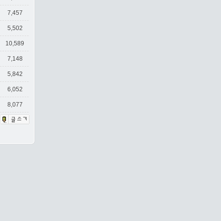
7,457
5,502
10,589
7,148
5,842
6,052
8,077