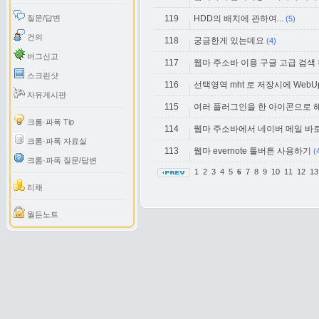
질문/답변
119
HDD의 배치에 관하여...
(5)
건의
118
궁금한게 있는데요
(4)
버그신고
117
웹마 주소바 이용 구글 고급 검색
스크린샷
116
선택영역 mht 로 저장시에 WebUp
자유게시판
115
여러 플러그인을 한 아이콘으로 
크롬·파폭 Tip
114
웹마 주소바에서 네이버 메일 바
크롬·파폭 자료실
113
웹마 evernote 툴버튼 사용하기
(
크롬·파폭 질문/답변
1
2
3
4
5
7
8
9
10
11
12
1
6
리채
월든노트