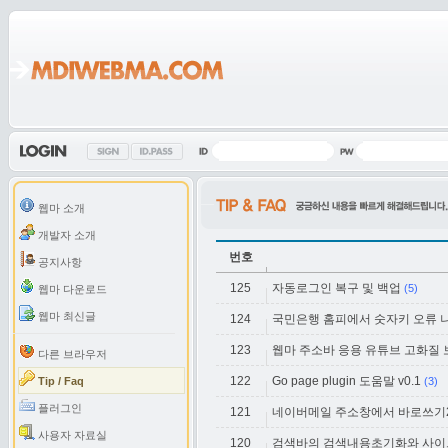
웹마 소개
개발자 소개
번호
공지사항
125
자동로그인 복구 및 백업
(5)
웹마 다운로드
웹마 최신글
124
국민은행 홈피에서 숫자키 오류 나는
123
웹마 주소바 응용 유튜브 고화질 
다른 브라우저
122
Go page plugin 도움말 v0.1
Tip / Faq
(3)
플러그인
121
네이버메일 주소창에서 바로쓰기2 (힌
사용자 자료실
120
검색바의 검색내용초기화와 사이