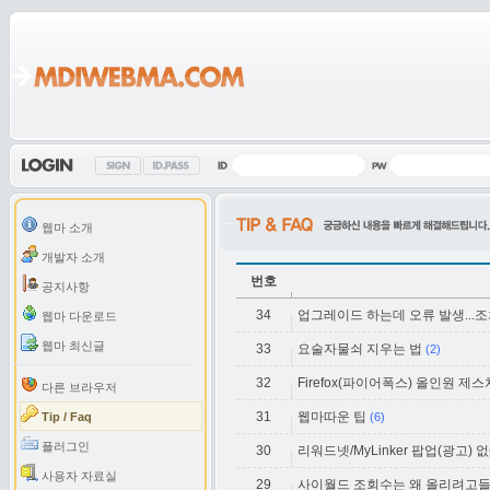
웹마 소개
개발자 소개
번호
공지사항
34
업그레이드 하는데 오류 발생...
웹마 다운로드
웹마 최신글
33
요술자물쇠 지우는 법
(2)
32
Firefox(파이어폭스) 올인원 제
다른 브라우저
31
웹마따운 팁
Tip / Faq
(6)
플러그인
30
리워드넷/MyLinker 팝업(광고) 
사용자 자료실
29
사이월드 조회수는 왜 올리려고들 하