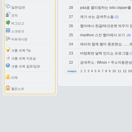
질문/답변
28
pda용 클리핑하는 isilo clipp
건의
27
제가 쓰는 검색주소들
(2)
버그신고
26
웹마에서 한글/애크로뱃 띄우지 
스크린샷
25
maxthon 스킨 웹마에서 쓰기.
(8)
자유게시판
24
에러와 함께 왬마 종료현상........
크롬·파폭 Tip
23
바탕화면 달력 만드는 프로그램
(
크롬·파폭 자료실
22
검색주소 : Whois + 주소자동완
크롬·파폭 질문/답변
1
2
3
4
5
6
7
8
9
10
11
12
13
리채
월든노트