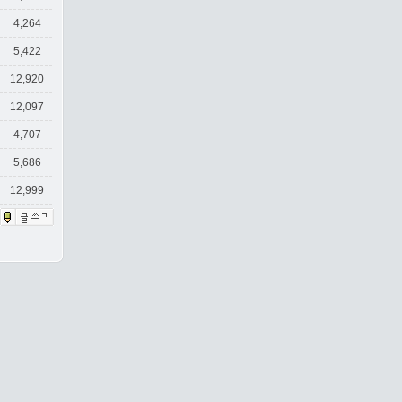
4,264
5,422
12,920
12,097
4,707
5,686
12,999