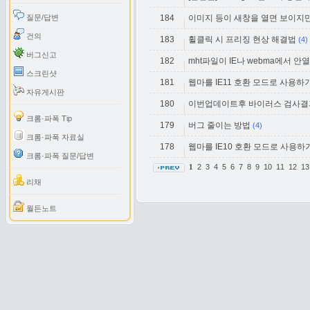
질문/답변
184
이미지 등이 새창을 열면 보이지만
건의
183
휠클릭 시 프리징 현상 해결법
(4)
버그신고
182
mht파일이 IE나 webma에서 안
스크린샷
181
웹마를 IE11 호환 모드로 사용하
자유게시판
180
이번업데이트후 바이러스 검사결
크롬·파폭 Tip
179
버그 줄이는 방법
(4)
크롬·파폭 자료실
178
웹마를 IE10 호환 모드로 사용하
크롬·파폭 질문/답변
2
3
4
5
6
7
8
9
10
11
12
1
1
리채
월든노트