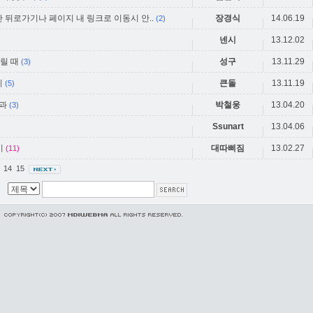
 뒤로가기나 페이지 내 링크로 이동시 안..
장경식
14.06.19
(2)
넨시
13.12.02
열릴 때
성구
13.11.29
(3)
기
큰돌
13.11.19
(5)
과
박철웅
13.04.20
(3)
Ssunart
13.04.06
기
대따삐짐
13.02.27
(11)
3
14
15