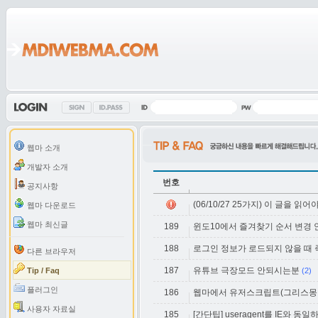
웹마 소개
개발자 소개
번호
공지사항
(06/10/27 25가지) 이 글을 읽
웹마 다운로드
웹마 최신글
189
윈도10에서 즐겨찾기 순서 변경 안 
188
로그인 정보가 로드되지 않을 때
다른 브라우저
187
유튜브 극장모드 안되시는분
Tip / Faq
(2)
플러그인
186
웹마에서 유저스크립트(그리스몽키
사용자 자료실
185
[간단팁] useragent를 IE와 동